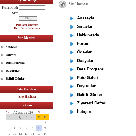
Site Haritası
Kullanıcı adı
Şifre
Anasayfa
Parolamı unuttum
Sınavlar
Üye olmak istiyorum
Hakkımızda
Site Menüsü
Forum
Sınavlar
Ödevler
Ödevler
Dosyalar
Ders Programı
Ders Programı
Duyurular
Foto Galeri
Belirli Günler
Duyurular
Site Haritası
Belirli Günler
Site Haritası
Ziyaretçi Defteri
Takvim
İletişim
<<
Ağustos 2026
>>
P
S
Ç
P
C
C
P
1
2
3
4
5
6
7
8
9
10
11
12
13
14
15
16